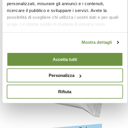
personalizzati, misurare gli annunci e i contenuti,
ricercare il pubblico e sviluppare i servizi. Avete la
possibilità di scegliere chi utilizza i vostri dati e per quali
scopi. Le vostre scelte in materia di privacy sono
applicabili solo su questa proprietà digitale in cui avete
effettuato le vostre scelte. È possibile modificare o
Mostra dettagli
revocare il proprio consenso in qualsiasi momento dalla
Dichiarazione sui cookie o facendo clic sull'icona di
attivazione della privacy.
Accetta tutti
Approfondisci come vengono elaborati i tuoi dati personali
Personalizza
e imposta le tue preferenze nella
sezione dettagli
. Puoi
modificare o ritirare il tuo consenso in qualsiasi momento
Rifiuta
dalla Dichiarazione sui cookie.
Utilizziamo i cookie per personalizzare contenuti ed
annunci, per fornire funzionalità dei social media e per
analizzare il nostro traffico. Condividiamo inoltre
informazioni sul modo in cui utilizza il nostro sito con i