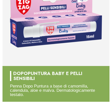
DOPOPUNTURA BABY E PELLI
SENSIBILI
Penna Dopo Puntura a base di camomilla,
calendula, aloe e malva. Dermatologicamente
testato.