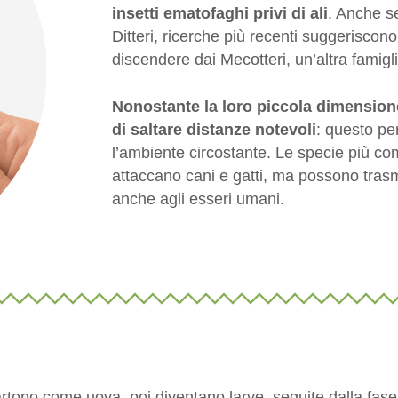
insetti ematofaghi privi di ali
. Anche s
Ditteri, ricerche più recenti suggeriscono
discendere dai Mecotteri, un’altra famiglia
Nonostante la loro piccola dimensione
di saltare distanze notevoli
: questo per
l’ambiente circostante. Le specie più co
attaccano cani e gatti, ma possono trasme
anche agli esseri umani.
?
artono come uova, poi diventano larve, seguite dalla fase 