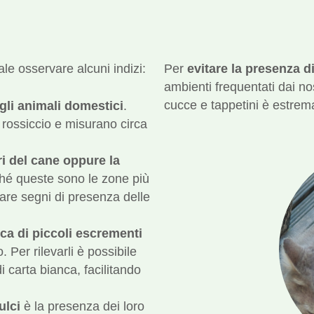
le osservare alcuni indizi:
Per
evitare la presenza di
ambienti frequentati dai nos
cucce e tappetini è estrema
egli animali domestici
.
 rossiccio e misurano circa
i del cane oppure la
ché queste sono le zone più
re segni di presenza delle
rca di piccoli escrementi
 Per rilevarli è possibile
i carta bianca, facilitando
ulci
è la presenza dei loro