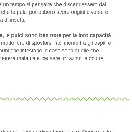
e un tempo si pensava che discendessero dai
 che le pulci potrebbero avere origini diverse e
 di insetti.
, le pulci sono ben note per la loro capacità
mette loro di spostarsi facilmente tra gli ospiti e
muni che infestano le case sono quelle che
ttere malattie e causare irritazioni e dolore
di pupa, e infine diventano adulte. Questo ciclo di