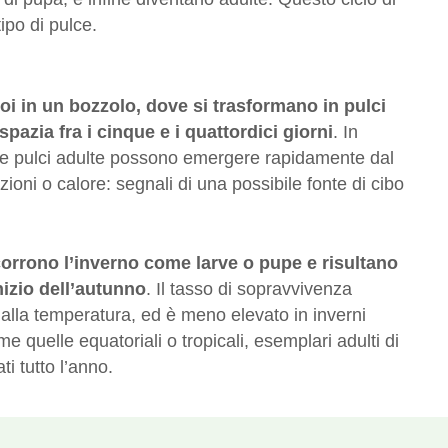
ipo di pulce.
oi in un bozzolo, dove si trasformano in pulci
pazia fra i cinque e i quattordici giorni
. In
a le pulci adulte possono emergere rapidamente dal
ioni o calore: segnali di una possibile fonte di cibo
scorrono l’inverno come larve o pupe e risultano
inizio dell’autunno
. Il tasso di sopravvivenza
 dalla temperatura, ed è meno elevato in inverni
me quelle equatoriali o tropicali, esemplari adulti di
i tutto l’anno.