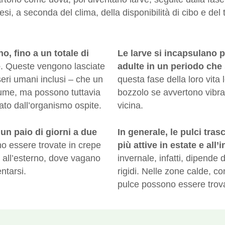
i, a seconda del clima, della disponibilità di cibo e del t
, fino a un totale di
Le larve si incapsulano p
e
. Queste vengono lasciate
adulte in un periodo che s
eri umani inclusi – che un
questa fase della loro vit
piume, ma possono tuttavia
bozzolo se avvertono vibraz
ato dall’organismo ospite.
vicina.
un paio di giorni a due
In generale, le pulci tra
no essere trovate in crepe
più attive in estate e all’
ia all’esterno, dove vagano
invernale, infatti, dipende
entarsi.
rigidi. Nelle zone calde, co
pulce possono essere trovat