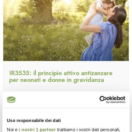
IR3535: il principio attivo antizanzare
per neonati e donne in gravidanza
Il
principio attivo IR3535
è tra i più interessanti oggi
disponibili: efficace e adatto anche alle pelli delicate di
neonati, bambini e donne in gravidanza.
LEGGI L'ARTICOLO »
Uso responsabile dei dati
Noi e
i nostri 1 partner
trattiamo i vostri dati personali,