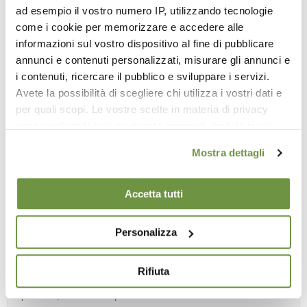
ad esempio il vostro numero IP, utilizzando tecnologie
come i cookie per memorizzare e accedere alle
informazioni sul vostro dispositivo al fine di pubblicare
annunci e contenuti personalizzati, misurare gli annunci e
i contenuti, ricercare il pubblico e sviluppare i servizi.
Avete la possibilità di scegliere chi utilizza i vostri dati e
per quali scopi. Le vostre scelte in materia di privacy
sono applicabili solo su questa proprietà digitale in cui
avete effettuato le vostre scelte. È possibile modificare o
Mostra dettagli
revocare il proprio consenso in qualsiasi momento dalla
Dichiarazione sui cookie o facendo clic sull'icona di
Come si usa uno spray insetticida: guida
attivazione della privacy.
Accetta tutti
pratica per non sbagliare quantità,
distanza e precauzioni
Approfondisci come vengono elaborati i tuoi dati personali
Personalizza
e imposta le tue preferenze nella
sezione dettagli
. Puoi
Usare correttamente uno spray insetticida significa
modificare o ritirare il tuo consenso in qualsiasi momento
ottenere il massimo risultato senza eccedere con il
Rifiuta
dalla Dichiarazione sui cookie.
prodotto,
senza respirarlo inutilmente e senza esporre
persone, animali o superfici delicate a rischi evitabili.
Utilizziamo i cookie per personalizzare contenuti ed