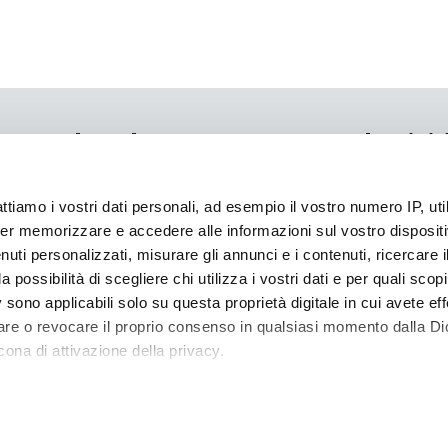
Iscrivi
Link utili
Vuoi esser
Chi siamo
attiamo i vostri dati personali, ad esempio il vostro numero IP, ut
Compila il 
Sostenibilità
er memorizzare e accedere alle informazioni sul vostro dispositiv
tua famigli
Dove acquistare
uti personalizzati, misurare gli annunci e i contenuti, ricercare i
Diventa rivenditore
a possibilità di scegliere chi utilizza i vostri dati e per quali scop
Zig Zag su Amazon
 sono applicabili solo su questa proprietà digitale in cui avete eff
Cookie policy
care o revocare il proprio consenso in qualsiasi momento dalla Di
Contatti
cona di attivazione della privacy.
INI, 27 - 40138 BOLOGNA (ITALY) - TEL. 051.53.03.51 - FAX 051.53.31.13 - PE
 elaborati i tuoi dati personali e imposta le tue preferenze nell
 ritirare il tuo consenso in qualsiasi momento dalla Dichiarazion
SE N. 50422 - COD.FISC./P. IVA N. 03793970371 - CAP. SOC. INT.VERS. € 1.56