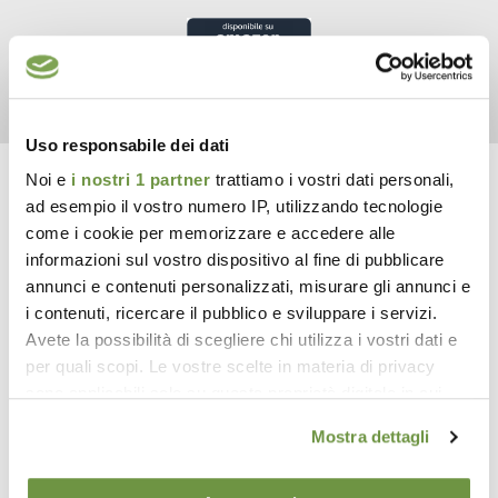
Uso responsabile dei dati
Noi e
i nostri 1 partner
trattiamo i vostri dati personali,
UTILE CONTRO
ad esempio il vostro numero IP, utilizzando tecnologie
come i cookie per memorizzare e accedere alle
informazioni sul vostro dispositivo al fine di pubblicare
annunci e contenuti personalizzati, misurare gli annunci e
i contenuti, ricercare il pubblico e sviluppare i servizi.
Avete la possibilità di scegliere chi utilizza i vostri dati e
Zanzare
Zecche
per quali scopi. Le vostre scelte in materia di privacy
sono applicabili solo su questa proprietà digitale in cui
avete effettuato le vostre scelte. È possibile modificare o
ISTRUZIONI PER L'USO
Mostra dettagli
revocare il proprio consenso in qualsiasi momento dalla
PRINCIPIO DI FUNZIONAMENTO
Dichiarazione sui cookie o facendo clic sull'icona di