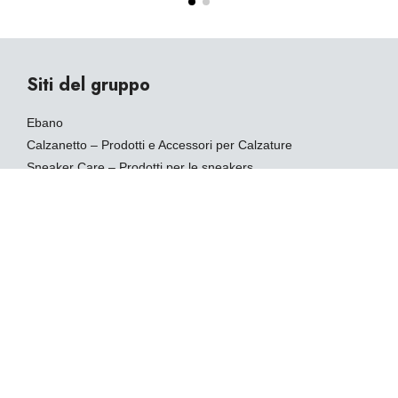
Siti del gruppo
Ebano
Calzanetto – Prodotti e Accessori per Calzature
Sneaker Care – Prodotti per le sneakers
Casa Ebano – Pulizia Casa e Trattamento Tessuti
Ebano Pelle – Prodotti e Accessori per Calzature
zZen Protection – Repellenti Naturali per Insetti
Link utili
Chi siamo
Sostenibilità
Dove acquistare
Diventa rivenditore