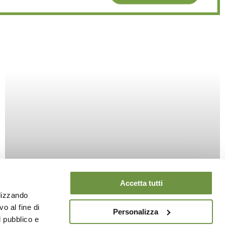
Arbovirosi in Italia: cosa sono,
Accetta tutti
quali virus trasmettono le
ilizzando
o al fine di
zanzare e cosa sapere prima
Personalizza
l pubblico e