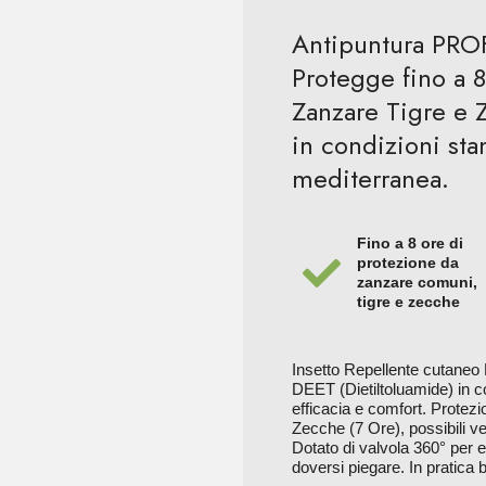
Antipuntura PROF
Protegge fino a 
Zanzare Tigre e Z
in condizioni sta
mediterranea.
Fino a 8 ore di
protezione da
zanzare comuni,
tigre e zecche
Insetto Repellente cutaneo
DEET (Dietiltoluamide) in co
efficacia e comfort. Protez
Zecche (7 Ore), possibili v
Dotato di valvola 360° per 
doversi piegare. In pratica bo