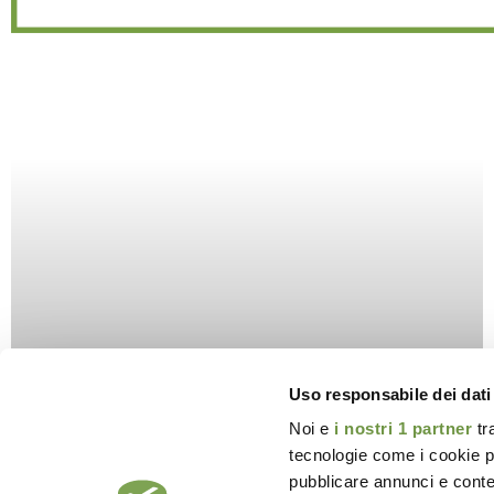
Uso responsabile dei dati
IR3535: il principio attivo
Noi e
i nostri 1 partner
tr
tecnologie come i cookie p
antizanzare per neonati e
pubblicare annunci e conten