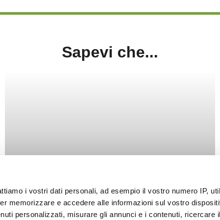
Sapevi che...
Come si usa uno spray
insetticida: guida pratica per
attiamo i vostri dati personali, ad esempio il vostro numero IP, ut
er memorizzare e accedere alle informazioni sul vostro dispositiv
non sbagliare quantità, distanza
uti personalizzati, misurare gli annunci e i contenuti, ricercare i