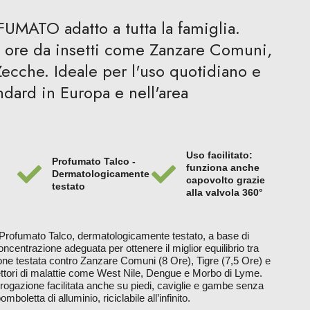
UMATO adatto a tutta la famiglia.
8 ore da insetti come Zanzare Comuni,
ecche. Ideale per l'uso quotidiano e
ndard in Europa e nell'area
Uso facilitato:
Profumato Talco -
funziona anche
Dermatologicamente
capovolto grazie
testato
alla valvola 360°
 Profumato Talco, dermatologicamente testato, a base di
ncentrazione adeguata per ottenere il miglior equilibrio tra
ione testata contro Zanzare Comuni (8 Ore), Tigre (7,5 Ore) e
ettori di malattie come West Nile, Dengue e Morbo di Lyme.
erogazione facilitata anche su piedi, caviglie e gambe senza
mboletta di alluminio, riciclabile all’infinito.