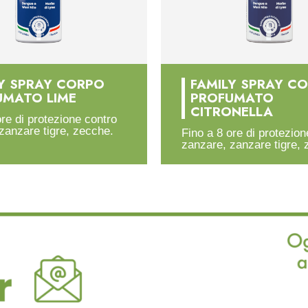
Y SPRAY CORPO
FAMILY SPRAY C
UMATO LIME
PROFUMATO
CITRONELLA
ore di protezione contro
zanzare tigre, zecche.
Fino a 8 ore di protezion
zanzare, zanzare tigre, 