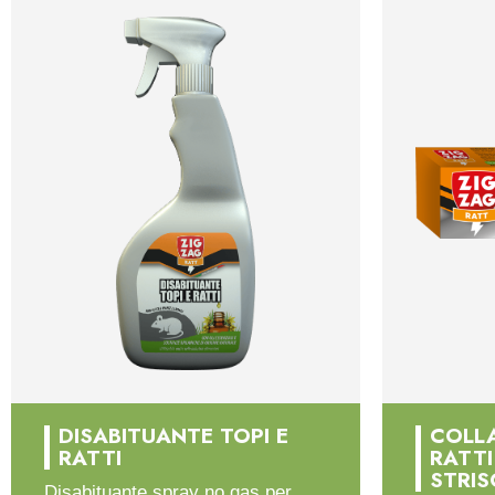
DISABITUANTE TOPI E
COLLA
RATTI
RATTI
STRIS
Disabituante spray no gas per