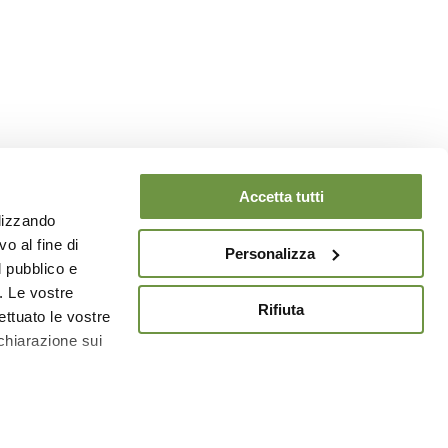
Accetta tutti
ilizzando
o al fine di
Personalizza
l pubblico e
i. Le vostre
Rifiuta
ettuato le vostre
chiarazione sui
a
sezione
e sui cookie.