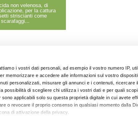
icida non velenosa, di
plicazione, per la cattura
nsetti striscianti come
 scarafaggi...
attiamo i vostri dati personali, ad esempio il vostro numero IP, ut
er memorizzare e accedere alle informazioni sul vostro dispositiv
uti personalizzati, misurare gli annunci e i contenuti, ricercare i
a possibilità di scegliere chi utilizza i vostri dati e per quali scop
 sono applicabili solo su questa proprietà digitale in cui avete eff
care o revocare il proprio consenso in qualsiasi momento dalla Di
cona di attivazione della privacy.
Sapevi che...
 elaborati i tuoi dati personali e imposta le tue preferenze nell
 ritirare il tuo consenso in qualsiasi momento dalla Dichiarazion