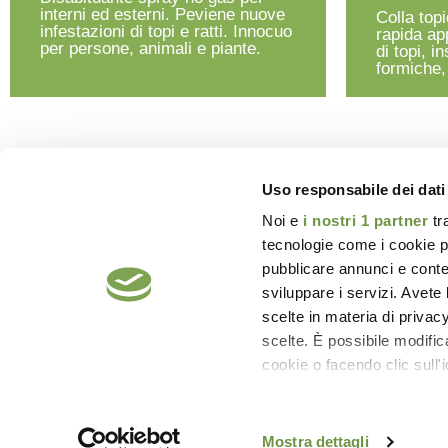
interni ed esterni. Peviene nuove
Colla top
infestazioni di topi e ratti. Innocuo
rapida ap
per persone, animali e piante.
di topi, i
formiche,
Uso responsabile dei dati
Noi e
i nostri 1 partner
tr
tecnologie come i cookie p
pubblicare annunci e conten
sviluppare i servizi. Avete l
scelte in materia di privacy
scelte. È possibile modifi
cookie o facendo clic sull'i
Approfondisci come vengono
dettagli
. Puoi modificare o
Mostra dettagli