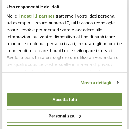
Uso responsabile dei dati
Noi e
i nostri 1 partner
trattiamo i vostri dati personali,
Mosche
Pappataci
Tafani
ad esempio il vostro numero IP, utilizzando tecnologie
come i cookie per memorizzare e accedere alle
informazioni sul vostro dispositivo al fine di pubblicare
annunci e contenuti personalizzati, misurare gli annunci e
i contenuti, ricercare il pubblico e sviluppare i servizi.
Tarme Alimenti
Tarme Tessuti
Zanzare
Avete la possibilità di scegliere chi utilizza i vostri dati e
per quali scopi. Le vostre scelte in materia di privacy
sono applicabili solo su questa proprietà digitale in cui
avete effettuato le vostre scelte. È possibile modificare o
Mostra dettagli
revocare il proprio consenso in qualsiasi momento dalla
Vespe – Calabroni
Moscerini
Dichiarazione sui cookie o facendo clic sull'icona di
attivazione della privacy.
Accetta tutti
ISTRUZIONI PER L'USO
Approfondisci come vengono elaborati i tuoi dati personali
Personalizza
e imposta le tue preferenze nella
sezione dettagli
. Puoi
PRINCIPIO DI FUNZIONAMENTO
modificare o ritirare il tuo consenso in qualsiasi momento