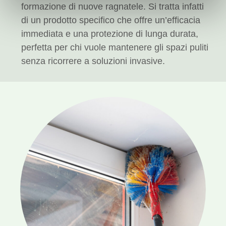
Utilizziamo i cookie per personalizzare contenuti ed
formazione di nuove ragnatele. Si tratta infatti
annunci, per fornire funzionalità dei social media e per
di un prodotto specifico che offre un’efficacia
analizzare il nostro traffico. Condividiamo inoltre
immediata e una protezione di lunga durata,
informazioni sul modo in cui utilizza il nostro sito con i
perfetta per chi vuole mantenere gli spazi puliti
nostri partner che si occupano di analisi dei dati web,
senza ricorrere a soluzioni invasive.
pubblicità e social media, i quali potrebbero combinarle
con altre informazioni che ha fornito loro o che hanno
raccolto dal suo utilizzo dei loro servizi.