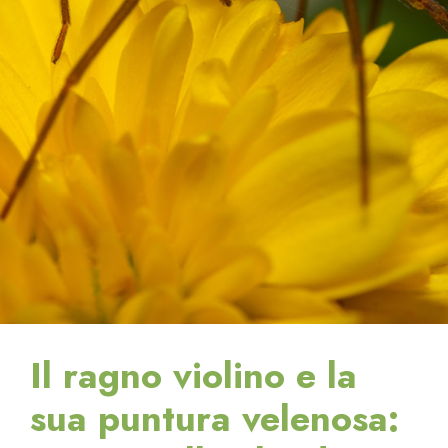
Il ragno violino e la
sua puntura velenosa: