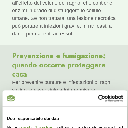
all’effetto del veleno del ragno, che contiene
enzimi in grado di distruggere le cellule
umane. Se non trattata, una lesione necrotica
può portare a infezioni gravi e, in rari casi, a
danni permanenti ai tessuti.
Prevenzione e fumigazione:
quando occorre proteggere
casa
Per prevenire punture e infestazioni di ragni
violino, è essenziale adottare misure
preventive.
I ragni violino prediligono
ambienti tranquilli e bui, come scantinati,
soffitte e garage
, pertanto, mantenere la casa
Uso responsabile dei dati
pulita e priva di polvere riduce la possibilità di
Noi e
i nostri 1 partner
trattiamo i vostri dati personali, ad