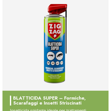
BLATTICIDA SUPER – Formiche,
Scarafaggi e Insetti Striscinati
Insetticida snidante ideale per trattamenti