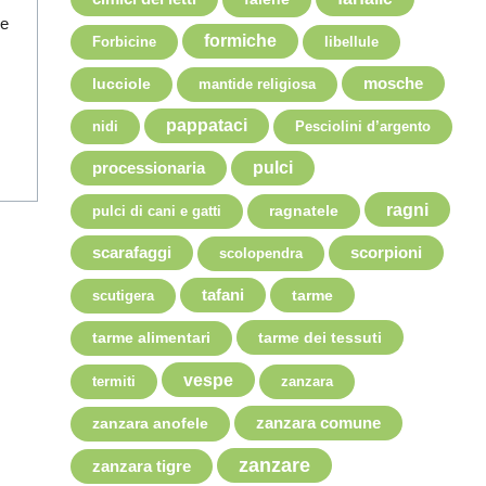
o
re
formiche
Forbicine
libellule
mosche
lucciole
mantide religiosa
pappataci
nidi
Pesciolini d’argento
pulci
processionaria
ragni
pulci di cani e gatti
ragnatele
scarafaggi
scorpioni
scolopendra
tafani
tarme
scutigera
tarme dei tessuti
tarme alimentari
vespe
termiti
zanzara
zanzara comune
zanzara anofele
zanzare
zanzara tigre