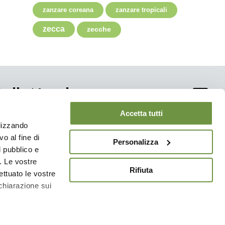
zanzare coreana
zanzare tropicali
zecca
zecche
ti alla Newsletter
Accetta tutti
e sempre aggiornato?
ilizzando
modulo e ricevi consigli e informazioni utili per te e la
o al fine di
a.
Personalizza
l pubblico e
i. Le vostre
Rifiuta
ettuato le vostre
chiarazione sui
C:
a
sezione