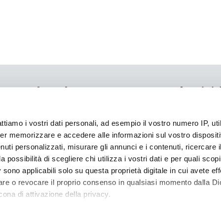
Iscrivi
Link utili
Vuoi esser
Chi siamo
attiamo i vostri dati personali, ad esempio il vostro numero IP, ut
Compila il 
Sostenibilità
er memorizzare e accedere alle informazioni sul vostro dispositiv
tua famigli
Dove acquistare
uti personalizzati, misurare gli annunci e i contenuti, ricercare i
Diventa rivenditore
a possibilità di scegliere chi utilizza i vostri dati e per quali scop
Zig Zag su Amazon
 sono applicabili solo su questa proprietà digitale in cui avete eff
Cookie policy
care o revocare il proprio consenso in qualsiasi momento dalla Di
Contatti
cona di attivazione della privacy.
INI, 27 - 40138 BOLOGNA (ITALY) - TEL. 051.53.03.51 - FAX 051.53.31.13 - PE
 elaborati i tuoi dati personali e imposta le tue preferenze nell