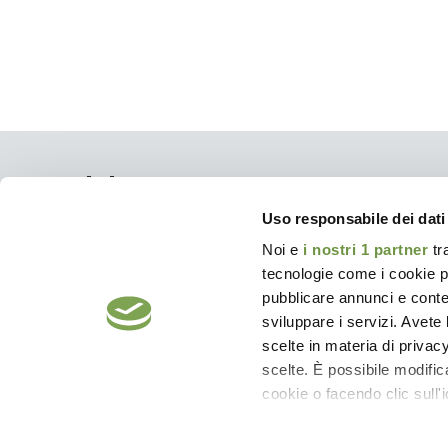
Siti del gruppo
Uso responsabile dei dati
Ebano
Noi e
i nostri 1 partner
tr
Calzanetto – Prodotti e Accessori per Calzature
tecnologie come i cookie p
Sneaker Care – Prodotti per le sneakers
pubblicare annunci e conten
Casa Ebano – Pulizia Casa e Trattamento Tessuti
sviluppare i servizi. Avete l
Ebano Pelle – Prodotti e Accessori per Calzature
scelte in materia di privacy
zZen Protection – Repellenti Naturali per Insetti
scelte. È possibile modifi
cookie o facendo clic sull'i
® DEISA EBANO S.P.A. - VIA COLLAMAR
Approfondisci come vengono