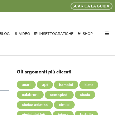
SCARICA LA GUIDA!
BLOG
VIDEO
INSETTOGRAFICHE
SHOP
Gli argomenti più cliccati
acari
api
bambini
blatte
calabroni
cicala
centopiedi
cimici
cimice asiatica
cimici dei letti
farfalle
falene