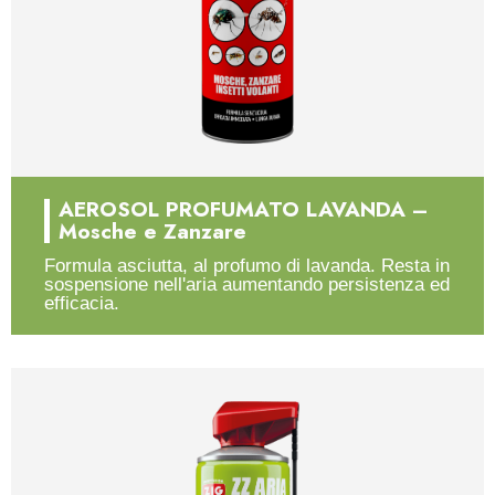
AEROSOL PROFUMATO LAVANDA –
Mosche e Zanzare
Formula asciutta, al profumo di lavanda. Resta in
sospensione nell'aria aumentando persistenza ed
efficacia.