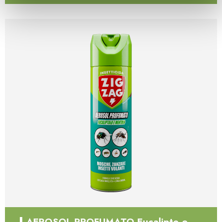
annunci, per fornire funzionalità dei social media e per
analizzare il nostro traffico. Condividiamo inoltre
informazioni sul modo in cui utilizza il nostro sito con i
nostri partner che si occupano di analisi dei dati web,
pubblicità e social media, i quali potrebbero combinarle con
altre informazioni che ha fornito loro o che hanno raccolto
dal suo utilizzo dei loro servizi.
AEROSOL PROFUMATO Eucalipto e