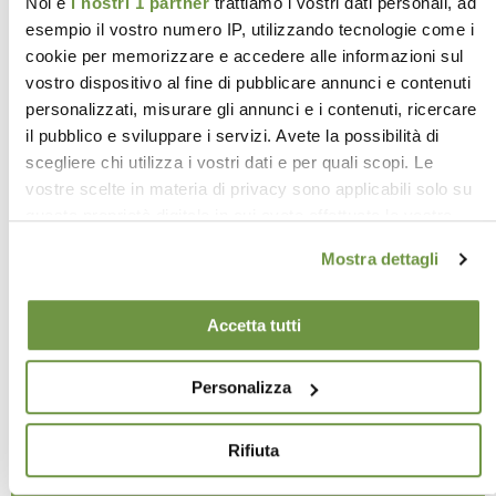
Noi e
i nostri 1 partner
trattiamo i vostri dati personali, ad
esempio il vostro numero IP, utilizzando tecnologie come i
cookie per memorizzare e accedere alle informazioni sul
vostro dispositivo al fine di pubblicare annunci e contenuti
personalizzati, misurare gli annunci e i contenuti, ricercare
il pubblico e sviluppare i servizi. Avete la possibilità di
scegliere chi utilizza i vostri dati e per quali scopi. Le
vostre scelte in materia di privacy sono applicabili solo su
questa proprietà digitale in cui avete effettuato le vostre
scelte. È possibile modificare o revocare il proprio
Mostra dettagli
consenso in qualsiasi momento dalla Dichiarazione sui
cookie o facendo clic sull'icona di attivazione della privacy.
Accetta tutti
Approfondisci come vengono elaborati i tuoi dati personali
AEROSOL PROFUMATO Bouquest di
e imposta le tue preferenze nella
sezione dettagli
. Puoi
Personalizza
Rose – Mosche e Zanzare
modificare o ritirare il tuo consenso in qualsiasi momento
dalla Dichiarazione sui cookie.
Formula asciutta, al profumo di rosa. Resta in
Rifiuta
sospensione nell'aria aumentando persistenza ed
efficacia ed evitando di macchiare le superfici.
Utilizziamo i cookie per personalizzare contenuti ed